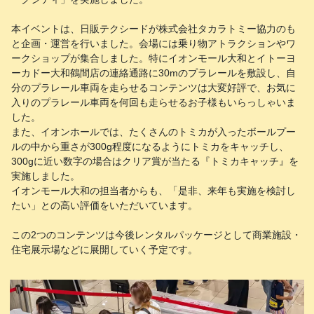
本イベントは、日販テクシードが株式会社タカラトミー協力のも
と企画・運営を行いました。会場には乗り物アトラクションやワ
ークショップが集合しました。特にイオンモール大和とイトーヨ
ーカドー大和鶴間店の連絡通路に30mのプラレールを敷設し、自
分のプラレール車両を走らせるコンテンツは大変好評で、お気に
入りのプラレール車両を何回も走らせるお子様もいらっしゃいま
した。
また、イオンホールでは、たくさんのトミカが入ったボールプー
ルの中から重さが300g程度になるようにトミカをキャッチし、
300gに近い数字の場合はクリア賞が当たる『トミカキャッチ』を
実施しました。
イオンモール大和の担当者からも、「是非、来年も実施を検討し
たい」との高い評価をいただいています。
この2つのコンテンツは今後レンタルパッケージとして商業施設・
住宅展示場などに展開していく予定です。