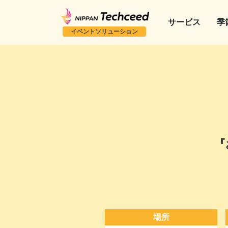
サービス
季
イベントソリューション
『
場所