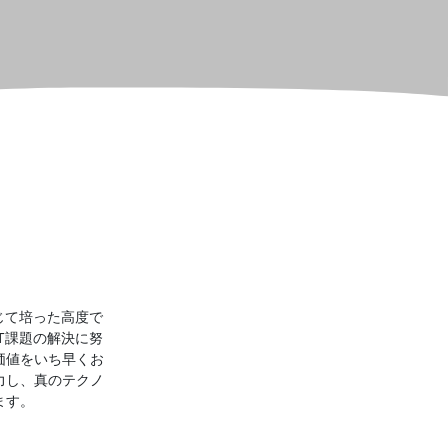
じて培った高度で
T課題の解決に努
価値をいち早くお
力し、真のテクノ
ます。