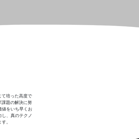
じて培った高度で
T課題の解決に努
価値をいち早くお
力し、真のテクノ
ます。