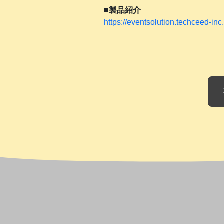
■製品紹介
https://eventsolution.techceed-in