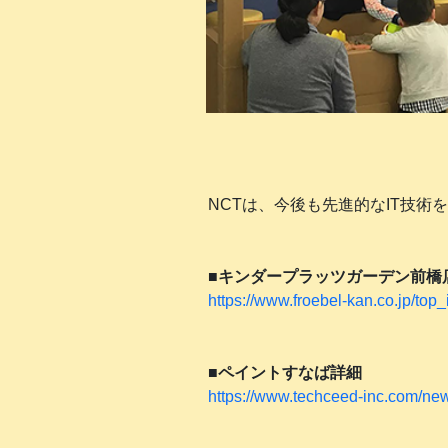
NCTは、今後も先進的なIT技
■キンダープラッツガーデン前橋
https://www.froebel-kan.co.jp/top_
■ペイントすなば詳細
https://www.techceed-inc.com/ne