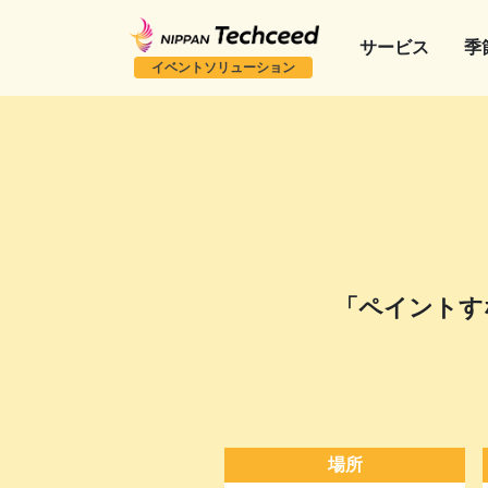
サービス
季
イベントソリューション
「ペイントすな
場所