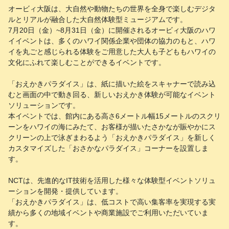
オービィ大阪は、大自然や動物たちの世界を全身で楽しむデジタ
ルとリアルが融合した大自然体験型ミュージアムです。
7月20日（金）~8月31日（金）に開催されるオービィ大阪のハワ
イイベントは、多くのハワイ関係企業や団体の協力のもと、ハワ
イを丸ごと感じられる体験をご用意した大人も子どももハワイの
文化にふれて楽しむことができるイベントです。
「おえかきパラダイス」は、紙に描いた絵をスキャナーで読み込
むと画面の中で動き回る、新しいおえかき体験が可能なイベント
ソリューションです。
本イベントでは、館内にある高さ6メートル幅15メートルのスクリ
ーンをハワイの海にみたて、お客様が描いたさかなが賑やかにス
クリーンの上で泳ぎまわるよう「おえかきパラダイス」を新しく
カスタマイズした「おさかなパラダイス」コーナーを設置しま
す。
NCTは、先進的なIT技術を活用した様々な体験型イベントソリュ
ーションを開発・提供しています。
「おえかきパラダイス」は、低コストで高い集客率を実現する実
績から多くの地域イベントや商業施設でご利用いただいていま
す。