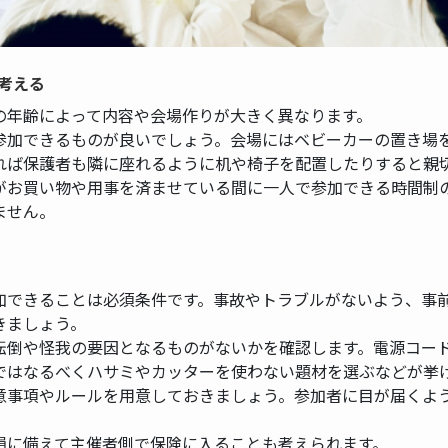
考える
の年齢によって内容や会場作りが大きく異なります。
参加できるものが良いでしょう。会場にはベビーカーの置き場
れば保護者も隣に座れるように机や椅子を配置したりすると親
がお買い物や用事を済ませている間に一人で参加できる時間制
ません。
加できることは必須条件です。事故やトラブルがないよう、事
きましょう。
転倒や怪我の要因となるものがないかを確認します。電源コー
ではなるべくハサミやカッターを使わない題材を選ぶなどが挙
意事項やルールを用意しておきましょう。参加者に目が届くよ
損に備えて主催者側で保険に入ることも考えられます。