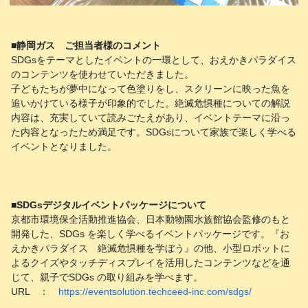
■静岡ガス ご担当者様のコメント
SDGsをテーマとしたイベントの一環として、おえかきパラダイス
のコンテンツを使わせていただきました。
子どもたちが夢中になって色塗りをし、スクリーンに映った魚を
追いかけている様子が印象的でした。絶滅危惧種についての解説
内容は、充実していて読みごたえがあり、イベントテーマに沿っ
た内容となったため満足です。SDGsについて家族で楽しく学べる
イベントとなりました。
■SDGsデジタルイベントパッケージについて
京都市環境保全活動推進協会、日本動物園水族館協会監修のもと
開発した、SDGs を楽しく学べるイベントパッケージです。『お
えかきパラダイス 絶滅危惧種を学ぼう』の他、小型ロボットに
よるクイズやタッチディスプレイを活用したコンテンツなどを通
じて、親子でSDGs の取り組みを学べます。
URL ：
https://eventsolution.techceed-inc.com/sdgs/